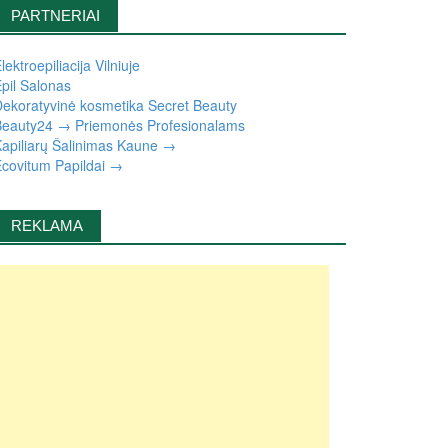
PARTNERIAI
lektroepiliacija Vilniuje
pil Salonas
ekoratyvinė kosmetika Secret Beauty
eauty24 → Priemonės Profesionalams
apiliarų Šalinimas Kaune →
covitum Papildai →
REKLAMA