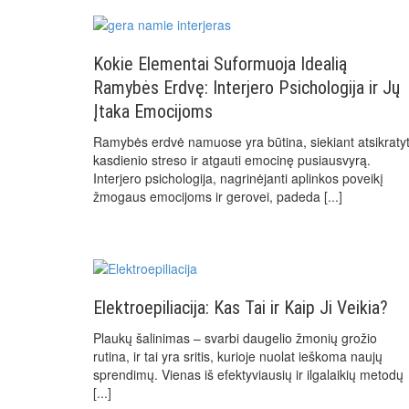
Kokie Elementai Suformuoja Idealią
Ramybės Erdvę: Interjero Psichologija ir Jų
Įtaka Emocijoms
Ramybės erdvė namuose yra būtina, siekiant atsikratyt
kasdienio streso ir atgauti emocinę pusiausvyrą.
Interjero psichologija, nagrinėjanti aplinkos poveikį
žmogaus emocijoms ir gerovei, padeda
[...]
Elektroepiliacija: Kas Tai ir Kaip Ji Veikia?
Plaukų šalinimas – svarbi daugelio žmonių grožio
rutina, ir tai yra sritis, kurioje nuolat ieškoma naujų
sprendimų. Vienas iš efektyviausių ir ilgalaikių metodų
[...]