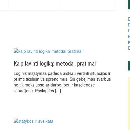
E
E
D
B
K
E
Kaip lavinti logiką: metodai, pratimai
Loginis mąstymas padeda aiškiau vertinti situacijas ir
priimti tikslesnius sprendimus. Šis gebėjimas svarbus
ne tik moksluose ar darbe, bet ir kasdienėse
situacijose. Paslapties
[...]