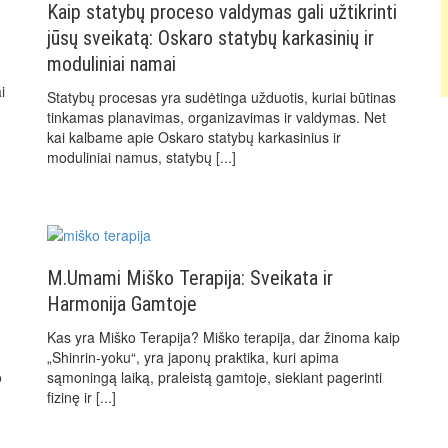
Kaip statybų proceso valdymas gali užtikrinti
jūsų sveikatą: Oskaro statybų karkasinių ir
moduliniai namai
i
Statybų procesas yra sudėtinga užduotis, kuriai būtinas
tinkamas planavimas, organizavimas ir valdymas. Net
kai kalbame apie Oskaro statybų karkasinius ir
moduliniai namus, statybų
[...]
M.Umami Miško Terapija: Sveikata ir
Harmonija Gamtoje
Kas yra Miško Terapija? Miško terapija, dar žinoma kaip
„Shinrin-yoku“, yra japonų praktika, kuri apima
o
sąmoningą laiką, praleistą gamtoje, siekiant pagerinti
fizinę ir
[...]