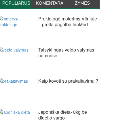
POPULIARŪS
KOMENTARAI
ŽYMĖS
Proktologė moterims Vilniuje
– greita pagalba InnMed
Taisyklingas veido valymas
namuose
Kaip kovoti su prakaitavimu ?
Japoniška dieta- 8kg be
didelio vargo