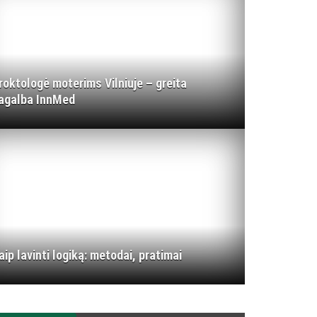
roktologė moterims Vilniuje – greita
agalba InnMed
aip lavinti logiką: metodai, pratimai