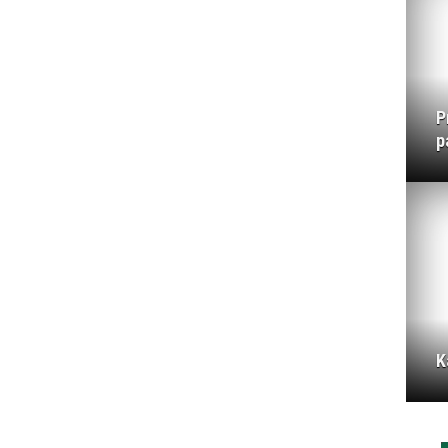
P
p
K