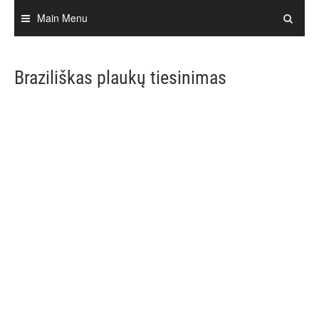
Skip
Main Menu
to
content
Braziliškas plaukų tiesinimas