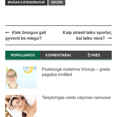
ĮRAŠAS KATEGORIJOJE
GROŽIS
Post
Kiek žmogus gali
Kaip atrasti laiko sportui,
gyventi be miego?
kai laiko nėra?
navigation
POPULIARŪS
KOMENTARAI
ŽYMĖS
Proktologė moterims Vilniuje – greita
pagalba InnMed
Taisyklingas veido valymas namuose