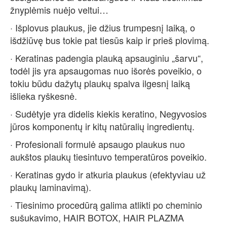
žnyplėmis nuėjo veltui…
· Išplovus plaukus, jie džius trumpesnį laiką, o
išdžiūvę bus tokie pat tiesūs kaip ir prieš plovimą.
· Keratinas padengia plauką apsauginiu „šarvu“,
todėl jis yra apsaugomas nuo išorės poveikio, o
tokiu būdu dažytų plaukų spalva ilgesnį laiką
išlieka ryškesnė.
· Sudėtyje yra didelis kiekis keratino, Negyvosios
jūros komponentų ir kitų natūralių ingredientų.
· Profesionali formulė apsaugo plaukus nuo
aukštos plaukų tiesintuvo temperatūros poveikio.
· Keratinas gydo ir atkuria plaukus (efektyviau už
plaukų laminavimą).
· Tiesinimo procedūrą galima atlikti po cheminio
sušukavimo, HAIR BOTOX, HAIR PLAZMA