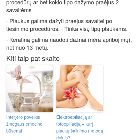
procedūrų ar bet kokio tipo dažymo praėjus 2
savaitėms
· Plaukus galima dažyti praėjus savaitei po
tiesinimo procedūros. · Tinka visų tipų plaukams.
· Keratiną galima naudoti dažnai (nėra apribojimų),
net nuo 13 metų.
Kiti taip pat skaito
Interjero poveikis
Elektroepiliaciją ar
žmogaus emocinei
fotoepiliaciją – kurį
būsenai
plaukų šalinimo metodą
rinktis?