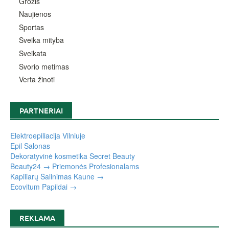
Grožis
Naujienos
Sportas
Sveika mityba
Sveikata
Svorio metimas
Verta žinoti
PARTNERIAI
Elektroepiliacija Vilniuje
Epil Salonas
Dekoratyvinė kosmetika Secret Beauty
Beauty24 → Priemonės Profesionalams
Kapiliarų Šalinimas Kaune →
Ecovitum Papildai →
REKLAMA