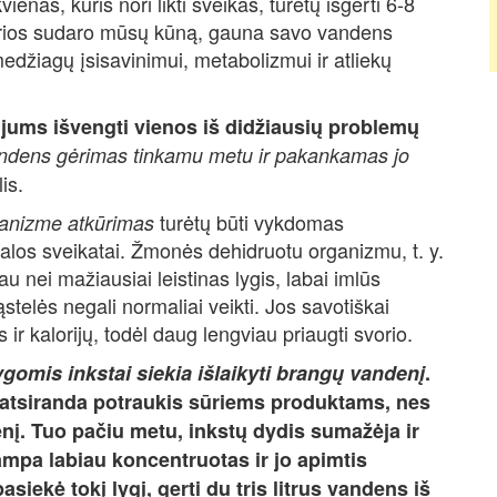
enas, kuris nori likti sveikas, turėtų išgerti 6-8
kurios sudaro mūsų kūną, gauna savo vandens
edžiagų įsisavinimui, metabolizmui ir atliekų
jums išvengti vienos iš didžiausių problemų
ndens gėrimas tinkamu metu ir pakankamas jo
is.
turėtų būti vykdomas
anizme atkūrimas
s žalos sveikatai. Žmonės dehidruotu organizmu, t. y.
u nei mažiausiai leistinas lygis, labai imlūs
telės negali normaliai veikti. Jos savotiškai
ir kalorijų, todėl daug lengviau priaugti svorio.
ygomis inkstai siekia išlaikyti brangų vandenį
.
ų atsiranda potraukis sūriems produktams, nes
enį. Tuo pačiu metu, inkstų dydis sumažėja ir
ampa labiau koncentruotas ir jo apimtis
asiekė tokį lygį, gerti du tris litrus vandens iš