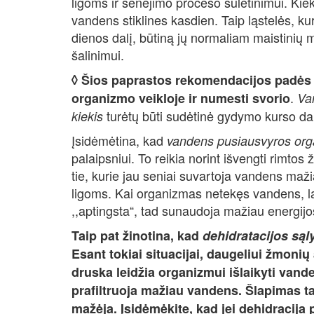
ligoms ir senėjimo proceso sulėtinimui. Kiekvi
vandens stiklines kasdien. Taip ląstelės, 
dienos dalį, būtiną jų normaliam maistinių m
šalinimui.
◊ Šios paprastos rekomendacijos padės 
.
organizmo veikloje ir numesti svorio
Va
turėtų būti sudėtinė gydymo kurso dal
kiekis
Įsidėmėtina, kad
vandens pusiausvyros org
palaipsniui. To reikia norint išvengti rimto
tie, kurie jau seniai suvartoja vandens mažia
ligoms. Kai organizmas netekęs vandens, ląs
,,aptingsta“, tad sunaudoja mažiau energijos 
Taip pat žinotina, kad
dehidratacijos sąl
Esant tokiai situacijai, daugeliui žmoni
druska leidžia organizmui išlaikyti vand
prafiltruoja mažiau vandens. Šlapimas t
mažėja. Įsidėmėkite, kad jei dehidracija p