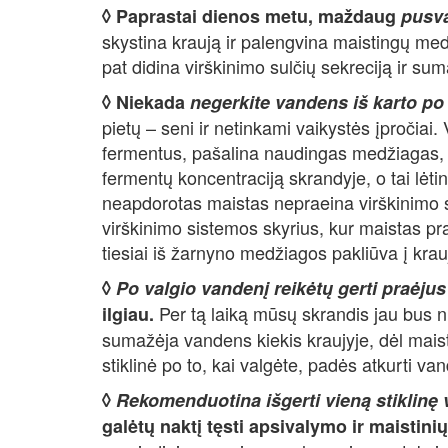
◊ Paprastai dienos metu, maždaug
pusva
skystina kraują ir palengvina maistingų me
pat didina virškinimo sulčių sekreciją ir s
◊ Niekada
negerkite vandens iš karto po
pietų – seni ir netinkami vaikystės įpročia
fermentus, pašalina naudingas medžiagas, sk
fermentų koncentraciją skrandyje, o tai lėti
neapdorotas maistas nepraeina virškinimo 
virškinimo sistemos skyrius, kur maistas pra
tiesiai iš žarnyno medžiagos pakliūva į kra
◊
Po valgio vandenį reikėtų gerti praėju
Per tą laiką mūsų skrandis jau bus nu
ilgiau.
sumažėja vandens kiekis kraujyje, dėl mai
stiklinė po to, kai valgėte, padės atkurti v
◊
Rekomenduotina išgerti vieną stiklinę 
galėtų naktį tęsti apsivalymo ir maistin