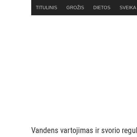
Skip
TITULINIS
GROŽIS
DIETOS
SVEIKA
to
content
Vandens vartojimas ir svorio regu