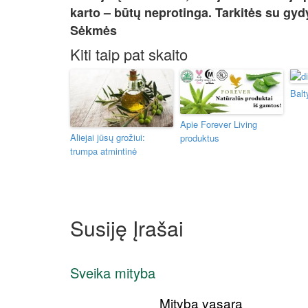
karto – būtų neprotinga. Tarkitės su gydy
Sėkmės
Kiti taip pat skaito
Balt
Apie Forever Living
Aliejai jūsų grožiui:
produktus
trumpa atmintinė
Susiję Įrašai
Sveika mityba
Mityba vasarą