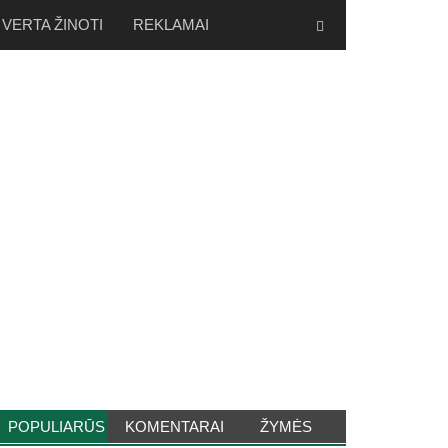
VERTA ŽINOTI
REKLAMAI
POPULIARŪS
KOMENTARAI
ŽYMĖS