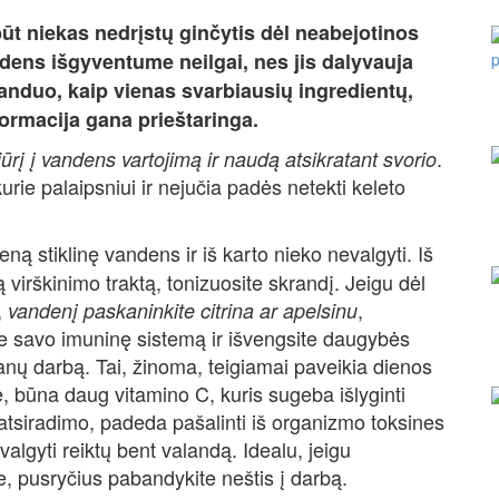
ūt niekas nedrįstų ginčytis dėl neabejotinos
ens išgyventume neilgai, nes jis dalyvauja
duo, kaip vienas svarbiausių ingredientų,
nformacija gana prieštaringa.
.
iūrį į vandens vartojimą ir naudą atsikratant svorio
kurie palaipsniui ir nejučia padės netekti keleto
ieną stiklinę vandens ir iš karto nieko nevalgyti. Iš
 virškinimo traktą, tonizuosite skrandį. Jeigu dėl
,
,
vandenį paskaninkite citrina ar apelsinu
te savo imuninę sistemą ir išvengsite daugybės
ganų darbą. Tai, žinoma, teigiamai paveikia dienos
se, būna daug vitamino C, kuris sugeba išlyginti
atsiradimo, padeda pašalinti iš organizmo toksines
algyti reiktų bent valandą. Idealu, jeigu
e, pusryčius pabandykite neštis į darbą.