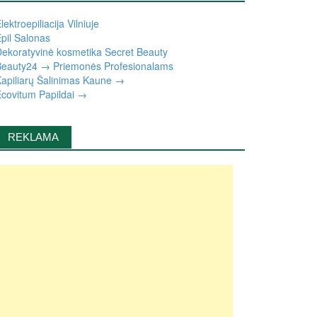
lektroepiliacija Vilniuje
pil Salonas
ekoratyvinė kosmetika Secret Beauty
eauty24 → Priemonės Profesionalams
apiliarų Šalinimas Kaune →
covitum Papildai →
REKLAMA