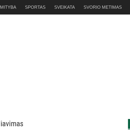
 MITYBA
SPORTAS
SVEIKATA
SVORIO METIMAS
liavimas