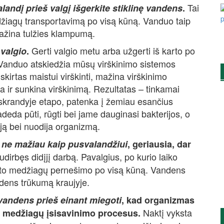
Tai
landį prieš valgį išgerkite stiklinę vandens
.
džiagų transportavimą po visą kūną. Vanduo taip
umažina tulžies klampumą.
Gerti valgio metu arba užgerti iš karto po
 valgio
.
i. Vanduo atskiedžia mūsų virškinimo sistemos
irtas maistui virškinti, mažina virškinimo
na ir sunkina virškinimą. Rezultatas – tinkamai
skrandyje etapo, patenka į žemiau esančius
deda pūti, rūgti bei jame dauginasi bakterijos, o
ują bei nuodija organizmą.
s ne mažiau kaip pusvalandžiui
, geriausia, dar
dirbęs didįjį darbą. Pavalgius, po kurio laiko
sto medžiagų pernešimo po visą kūną. Vandens
andens trūkumą kraujyje.
vandens prieš einant miegoti
, kad organizmas
Naktį vyksta
ių medžiagų įsisavinimo procesus.