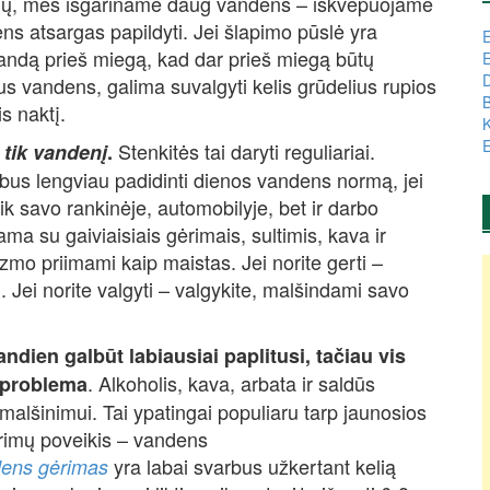
inų, mes išgariname daug vandens – iškvėpuojame
ens atsargas papildyti. Jei šlapimo pūslė yra
E
landą prieš miegą, kad dar prieš miegą būtų
E
D
rus vandens, galima suvalgyti kelis grūdelius rupios
B
s naktį.
K
E
Stenkitės tai daryti reguliariai.
e tik vandenį
.
bus lengviau padidinti dienos vandens normą, jei
k savo rankinėje, automobilyje, bet ir darbo
a su gaiviaisiais gėrimais, sultimis, kava ir
nizmo priimami kaip maistas. Jei norite gerti –
į. Jei norite valgyti – valgykite, malšindami savo
dien galbūt labiausiai paplitusi, tačiau vis
. Alkoholis, kava, arbata ir saldūs
s problema
malšinimui. Tai ypatingai populiaru tarp jaunosios
ėrimų poveikis – vandens
yra labai svarbus užkertant kelią
ens gėrimas