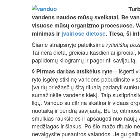
Turb
vandens naudos mūsų sveikatai. Be vand
visuose mūsų organizmo procesuose. Van
minimas ir
įvairiose dietose
. Tiesa, ši i
Šiame straipsnyje pateiksime
rytietišką pož
Tai nėra dieta, greičiau kasdieniai įpročiai, 
papildomų kilogramų ir pagerinti savijautą.
– išgerti v
◊ Pirmas darbas atsikėlus ryte
ryto išgėrę stiklinę vandens pabudinsite visą
įvairių priežasčių šitą ritualą padaryti sunku
sumažinkite vandens kiekį. Taip sustiprinsi
ligų. Vanduo su citrina skatina ir vidaus or
nuotaiką ir bendrą savijautą. Be to, citrino
smulkias raukšleles ir apsaugoti nuo naujų 
medžiagas ir šlakus. Po šio mažo ritualo nev
nevalgysite pusantros valandos. Jeigu galit