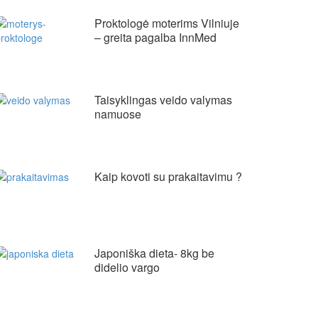
Proktologė moterims Vilniuje
– greita pagalba InnMed
Taisyklingas veido valymas
namuose
Kaip kovoti su prakaitavimu ?
Japoniška dieta- 8kg be
didelio vargo