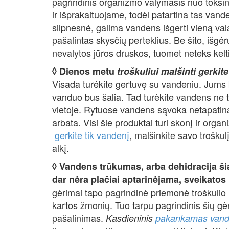
pagrindinis organizmo valymasis nuo toks
ir išprakaituojame, todėl patartina tas vand
silpnesnė, galima vandens išgerti vieną va
pašalintas skysčių perteklius. Be šito, išgė
nevalytos jūros druskos, tuomet neteks kelti
◊ Dienos metu
troškuliui malšinti gerkit
Visada turėkite gertuvę su vandeniu. Jums 
vanduo bus šalia. Tad turėkite vandens ne ti
vietoje. Rytuose vandens sąvoka netapatinam
arbata. Visi šie produktai turi skonį ir orga
gerkite tik vandenį
, malšinkite savo troškul
alkį.
◊ Vandens trūkumas, arba dehidracija šian
dar nėra plačiai aptarinėjama, sveikato
gėrimai tapo pagrindinė priemonė troškulio 
kartos žmonių. Tuo tarpu pagrindinis šių g
pašalinimas.
Kasdieninis
pakankamas vand