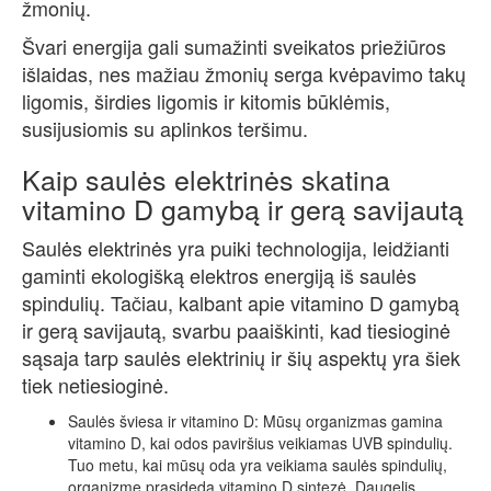
žmonių.
Švari energija gali sumažinti sveikatos priežiūros
išlaidas, nes mažiau žmonių serga kvėpavimo takų
ligomis, širdies ligomis ir kitomis būklėmis,
susijusiomis su aplinkos teršimu.
Kaip saulės elektrinės skatina
vitamino D gamybą ir gerą savijautą
Saulės elektrinės yra puiki technologija, leidžianti
gaminti ekologišką elektros energiją iš saulės
spindulių. Tačiau, kalbant apie vitamino D gamybą
ir gerą savijautą, svarbu paaiškinti, kad tiesioginė
sąsaja tarp saulės elektrinių ir šių aspektų yra šiek
tiek netiesioginė.
Saulės šviesa ir vitamino D: Mūsų organizmas gamina
vitamino D, kai odos paviršius veikiamas UVB spindulių.
Tuo metu, kai mūsų oda yra veikiama saulės spindulių,
organizme prasideda vitamino D sintezė. Daugelis