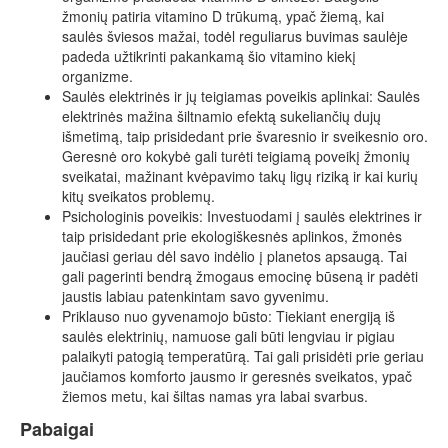
žmonių patiria vitamino D trūkumą, ypač žiemą, kai
saulės šviesos mažai, todėl reguliarus buvimas saulėje
padeda užtikrinti pakankamą šio vitamino kiekį
organizme.
Saulės elektrinės ir jų teigiamas poveikis aplinkai: Saulės
elektrinės mažina šiltnamio efektą sukeliančių dujų
išmetimą, taip prisidedant prie švaresnio ir sveikesnio oro.
Geresnė oro kokybė gali turėti teigiamą poveikį žmonių
sveikatai, mažinant kvėpavimo takų ligų riziką ir kai kurių
kitų sveikatos problemų.
Psichologinis poveikis: Investuodami į saulės elektrines ir
taip prisidedant prie ekologiškesnės aplinkos, žmonės
jaučiasi geriau dėl savo indėlio į planetos apsaugą. Tai
gali pagerinti bendrą žmogaus emocinę būseną ir padėti
jaustis labiau patenkintam savo gyvenimu.
Priklauso nuo gyvenamojo būsto: Tiekiant energiją iš
saulės elektrinių, namuose gali būti lengviau ir pigiau
palaikyti patogią temperatūrą. Tai gali prisidėti prie geriau
jaučiamos komforto jausmo ir geresnės sveikatos, ypač
žiemos metu, kai šiltas namas yra labai svarbus.
Pabaigai