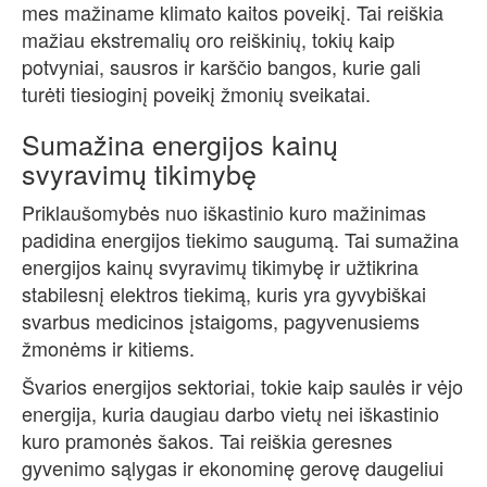
mes mažiname klimato kaitos poveikį. Tai reiškia
mažiau ekstremalių oro reiškinių, tokių kaip
potvyniai, sausros ir karščio bangos, kurie gali
turėti tiesioginį poveikį žmonių sveikatai.
Sumažina energijos kainų
svyravimų tikimybę
Priklaušomybės nuo iškastinio kuro mažinimas
padidina energijos tiekimo saugumą. Tai sumažina
energijos kainų svyravimų tikimybę ir užtikrina
stabilesnį elektros tiekimą, kuris yra gyvybiškai
svarbus medicinos įstaigoms, pagyvenusiems
žmonėms ir kitiems.
Švarios energijos sektoriai, tokie kaip saulės ir vėjo
energija, kuria daugiau darbo vietų nei iškastinio
kuro pramonės šakos. Tai reiškia geresnes
gyvenimo sąlygas ir ekonominę gerovę daugeliui