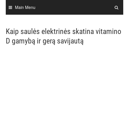
Skip
Main Menu
to
content
Kaip saulės elektrinės skatina vitamino
D gamybą ir gerą savijautą