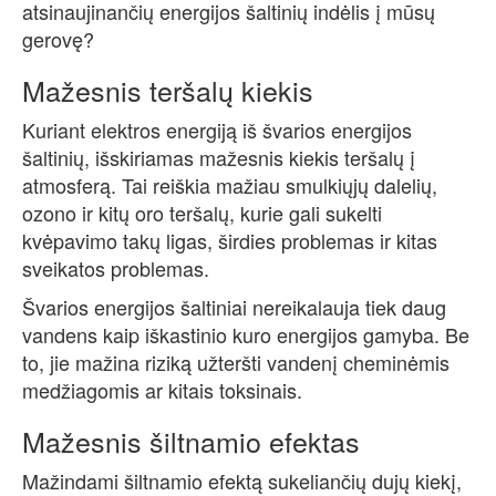
atsinaujinančių energijos šaltinių indėlis į mūsų
gerovę?
Mažesnis teršalų kiekis
Kuriant elektros energiją iš švarios energijos
šaltinių, išskiriamas mažesnis kiekis teršalų į
atmosferą. Tai reiškia mažiau smulkiųjų dalelių,
ozono ir kitų oro teršalų, kurie gali sukelti
kvėpavimo takų ligas, širdies problemas ir kitas
sveikatos problemas.
Švarios energijos šaltiniai nereikalauja tiek daug
vandens kaip iškastinio kuro energijos gamyba. Be
to, jie mažina riziką užteršti vandenį cheminėmis
medžiagomis ar kitais toksinais.
Mažesnis šiltnamio efektas
Mažindami šiltnamio efektą sukeliančių dujų kiekį,