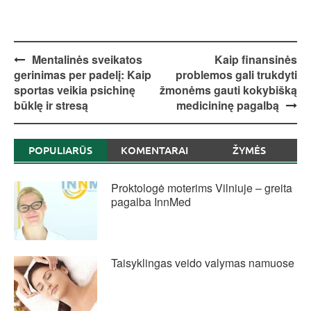
Post
Mentalinės sveikatos
Kaip finansinės
gerinimas per padelį: Kaip
problemos gali trukdyti
navigation
sportas veikia psichinę
žmonėms gauti kokybišką
būklę ir stresą
medicininę pagalbą
POPULIARŪS
KOMENTARAI
ŽYMĖS
Proktologė moterims Vilniuje – greita
pagalba InnMed
Taisyklingas veido valymas namuose