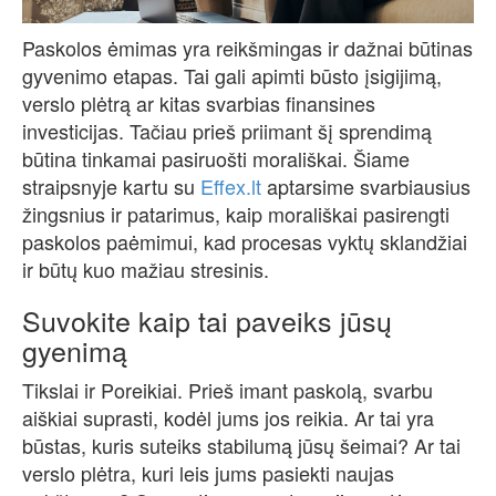
Paskolos ėmimas yra reikšmingas ir dažnai būtinas
gyvenimo etapas. Tai gali apimti būsto įsigijimą,
verslo plėtrą ar kitas svarbias finansines
investicijas. Tačiau prieš priimant šį sprendimą
būtina tinkamai pasiruošti morališkai. Šiame
straipsnyje kartu su
Effex.lt
aptarsime svarbiausius
žingsnius ir patarimus, kaip morališkai pasirengti
paskolos paėmimui, kad procesas vyktų sklandžiai
ir būtų kuo mažiau stresinis.
Suvokite kaip tai paveiks jūsų
gyenimą
Tikslai ir Poreikiai. Prieš imant paskolą, svarbu
aiškiai suprasti, kodėl jums jos reikia. Ar tai yra
būstas, kuris suteiks stabilumą jūsų šeimai? Ar tai
verslo plėtra, kuri leis jums pasiekti naujas