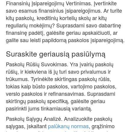
Finansinių Įsipareigojimų Vertinimas. Įvertinkite
savo esamus finansinius įsipareigojimus. Ar turite
kitų paskolų, kreditinių kortelių skolų ar kitų
reguliarių mokėjimų? Suprasdami savo dabartinę
finansinę padėtį, galėsite geriau apskaičiuoti, ar
galite sau leisti papildomą paskolos įsipareigojimą.
Suraskite geriausią pasiūlymą
Paskolų Rūšių Suvokimas. Yra įvairių paskolų
rūšių, ir kiekviena iš jų turi savo privalumus ir
trūkumus. Tyrinėkite skirtingas paskolų rūšis,
tokias kaip būsto paskolos, vartojimo paskolos,
verslo paskolos ir refinansavimas. Suprasdami
skirtingų paskolų specifiką, galėsite geriau
pasirinkti jums tinkamiausią variantą.
Paskolų Sąlygų Analizė. Analizuokite paskolų
sąlygas, įskaitant
palūkanų normas
, grąžinimo