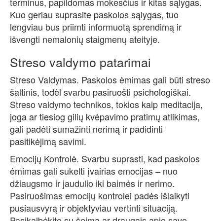
terminus, papildomas mokesčius ir kitas sąlygas.
Kuo geriau suprasite paskolos sąlygas, tuo
lengviau bus priimti informuotą sprendimą ir
išvengti nemalonių staigmenų ateityje.
Streso valdymo patarimai
Streso Valdymas. Paskolos ėmimas gali būti streso
šaltinis, todėl svarbu pasiruošti psichologiškai.
Streso valdymo technikos, tokios kaip meditacija,
joga ar tiesiog gilių kvėpavimo pratimų atlikimas,
gali padėti sumažinti nerimą ir padidinti
pasitikėjimą savimi.
Emocijų Kontrolė. Svarbu suprasti, kad paskolos
ėmimas gali sukelti įvairias emocijas – nuo
džiaugsmo ir jaudulio iki baimės ir nerimo.
Pasiruošimas emocijų kontrolei padės išlaikyti
pusiausvyrą ir objektyviau vertinti situaciją.
Pasikalbėkite su šeima ar draugais apie savo