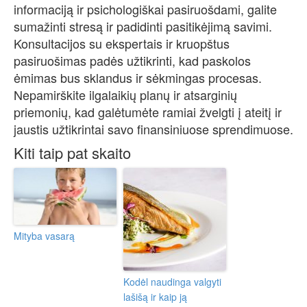
informaciją ir psichologiškai pasiruošdami, galite
sumažinti stresą ir padidinti pasitikėjimą savimi.
Konsultacijos su ekspertais ir kruopštus
pasiruošimas padės užtikrinti, kad paskolos
ėmimas bus sklandus ir sėkmingas procesas.
Nepamirškite ilgalaikių planų ir atsarginių
priemonių, kad galėtumėte ramiai žvelgti į ateitį ir
jaustis užtikrintai savo finansiniuose sprendimuose.
Kiti taip pat skaito
Mityba vasarą
Kodėl naudinga valgyti
lašišą ir kaip ją