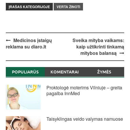
ĮRAŠAS KATEGORIJOJE
VERTA ŽINOTI
Post
Medicinos įstaigų
Sveika mityba vaikams:
reklama su diaro.lt
kaip užtikrinti tinkamą
navigation
mitybos balansą
POPULIARŪS
KOMENTARAI
ŽYMĖS
Proktologė moterims Vilniuje – greita
pagalba InnMed
Taisyklingas veido valymas namuose