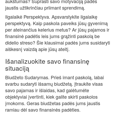
aukštumas? Suprasti savo motyvaciją padės
jaustis užtikrinčiau priimant sprendimą.
Ilgalaikė Perspektyva. Apsvarstykite ilgalaikę
perspektyvą. Kaip paskola paveiks jūsų gyvenimą
per ateinančius kelerius metus? Ar jūsų pajamos ir
finansinė padėtis leis jums grąžinti paskolą be
didelio streso? Šie klausimai padės jums susidaryti
aiškesnį vaizdą apie jūsų ateitį.
Išanalizuokite savo finansinę
situaciją
Biudžeto Sudarymas. Prieš imant paskolą, labai
svarbu sudaryti išsamų biudžetą. Įtraukite visas
savo pajamas ir išlaidas, kad galėtumėte
objektyviai įvertinti, kiek galite skirti paskolos
įmokoms. Geras biudžetas padės jums jaustis
ramiau dėl savo finansinės padėties.