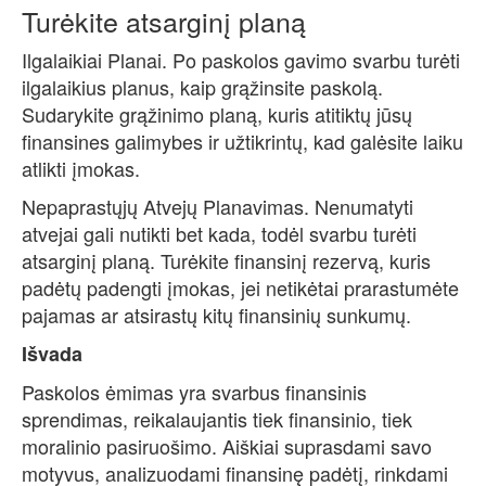
Turėkite atsarginį planą
Ilgalaikiai Planai. Po paskolos gavimo svarbu turėti
ilgalaikius planus, kaip grąžinsite paskolą.
Sudarykite grąžinimo planą, kuris atitiktų jūsų
finansines galimybes ir užtikrintų, kad galėsite laiku
atlikti įmokas.
Nepaprastųjų Atvejų Planavimas. Nenumatyti
atvejai gali nutikti bet kada, todėl svarbu turėti
atsarginį planą. Turėkite finansinį rezervą, kuris
padėtų padengti įmokas, jei netikėtai prarastumėte
pajamas ar atsirastų kitų finansinių sunkumų.
Išvada
Paskolos ėmimas yra svarbus finansinis
sprendimas, reikalaujantis tiek finansinio, tiek
moralinio pasiruošimo. Aiškiai suprasdami savo
motyvus, analizuodami finansinę padėtį, rinkdami