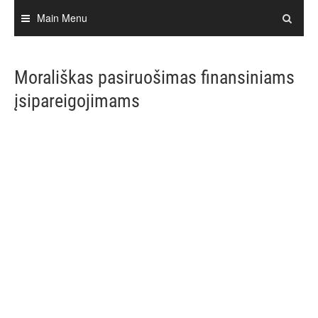
Skip
Main Menu
to
content
Morališkas pasiruošimas finansiniams
įsipareigojimams