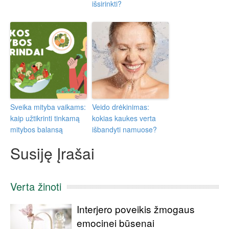
išsirinkti?
Sveika mityba vaikams:
Veido drėkinimas:
kaip užtikrinti tinkamą
kokias kaukes verta
mitybos balansą
išbandyti namuose?
Susiję Įrašai
Verta žinoti
Interjero poveikis žmogaus
emocinei būsenai