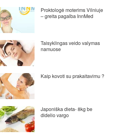
Proktologė moterims Vilniuje
– greita pagalba InnMed
Taisyklingas veido valymas
namuose
Kaip kovoti su prakaitavimu ?
Japoniška dieta- 8kg be
didelio vargo