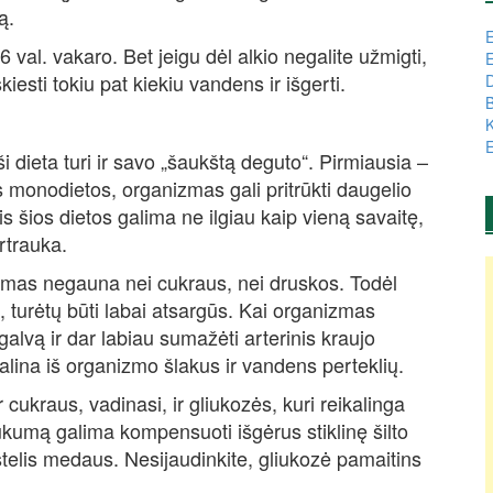
ą.
E
 val. vakaro. Bet jeigu dėl alkio negalite užmigti,
E
iesti tokiu pat kiekiu vandens ir išgerti.
D
B
K
E
i dieta turi ir savo „šaukštą deguto“. Pirmiausia –
tos monodietos, organizmas gali pritrūkti daugelio
s šios dietos galima ne ilgiau kaip vieną savaitę,
rtrauka.
izmas negauna nei cukraus, nei druskos. Todėl
turėtų būti labai atsargūs. Kai organizmas
alvą ir dar labiau sumažėti arterinis kraujo
šalina iš organizmo šlakus ir vandens perteklių.
cukraus, vadinasi, ir gliukozės, kuri reikalinga
kumą galima kompensuoti išgėrus stiklinę šilto
štelis medaus. Nesijaudinkite, gliukozė pamaitins