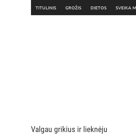
Skip
TITULINIS
GROŽIS
DIETOS
SVEIKA 
to
content
Valgau grikius ir lieknėju