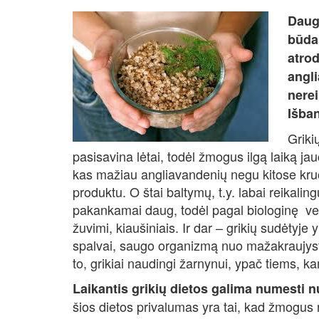
Dauge
būdas
atrod
angli
nerei
Išban
Griki
pasisavina lėtai, todėl žmogus ilgą laiką j
kas mažiau angliavandenių negu kitose kruo
produktu. O štai baltymų, t.y. labai reikal
pakankamai daug, todėl pagal biologinę ver
žuvimi, kiaušiniais. Ir dar – grikių sudėtyje y
spalvai, saugo organizmą nuo mažakraujystė
to, grikiai naudingi žarnynui, ypač tiems, ka
Laikantis grikių dietos galima numesti nu
šios dietos privalumas yra tai, kad žmogus n