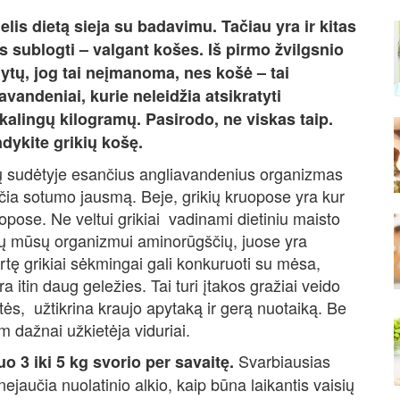
lis dietą sieja su badavimu. Tačiau yra ir kitas
 sublogti – valgant košes. Iš pirmo žvilgsnio
ytų, jog tai neįmanoma, nes košė – tai
avandeniai, kurie neleidžia atsikratyti
kalingų kilogramų. Pasirodo, ne viskas taip.
dykite grikių košę.
ų sudėtyje esančius angliavandenius organizmas
aučia sotumo jausmą. Beje, grikių kruopose yra kur
pose. Ne veltui grikiai vadinami dietiniu maisto
ingų mūsų organizmui aminorūgščių, juose yra
tę grikiai sėkmingai gali konkuruoti su mėsa,
ra itin daug geležies. Tai turi įtakos gražiai veido
s, užtikrina kraujo apytaką ir gerą nuotaiką. Be
m dažnai užkietėja viduriai.
Svarbiausias
o 3 iki 5 kg svorio per savaitę.
ejaučia nuolatinio alkio, kaip būna laikantis vaisių