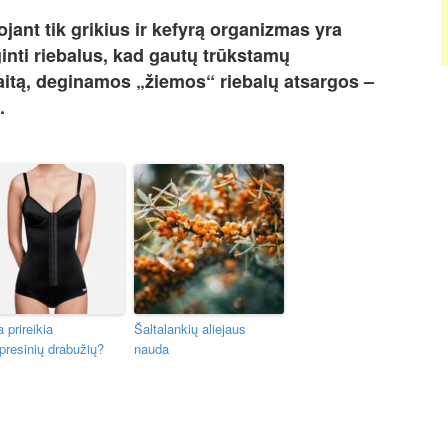
jant tik grikius ir kefyrą organizmas yra
inti riebalus, kad gautų trūkstamų
itą, deginamos „žiemos“ riebalų atsargos –
.
 prireikia
Šaltalankių aliejaus
resinių drabužių?
nauda