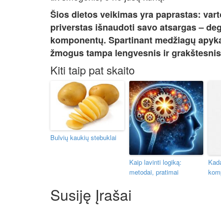
Šios dietos veikimas yra paprastas: varto
priverstas išnaudoti savo atsargas – deg
komponentų. Spartinant medžiagų apyka
žmogus tampa lengvesnis ir grakštesnis
Kiti taip pat skaito
Bulvių kaukių stebuklai
Kaip lavinti logiką:
Kada
metodai, pratimai
komp
Susiję Įrašai