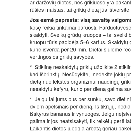
ar daržovių dietos, nes grikiuose yra pakan
rūšies maistas, tai grikių dietą jūs ištversite
Jos esmė paprasta: visą savaitę valgoma 
košę reikia tinkamai paruošti. Parduotuvėse y
skaldyti. Sveikų grūdų kruopos – tai sveiki 
kruopų tūris padidėja 5–6 kartus. Skaldytų g
kurie išverda per 20 min. Dietai siūlome re
vertingosios grikių savybės.
* Stiklinę neskaldytų grikių užpilkite 2 stik
kad išbrinktų. Nesūdykite, nedėkite jokių pri
dietą nuo lėkštės organizmui naudingų grikių
nesaldytu kefyru, kurio per dieną galima suv
* Jeigu tai jums bus per sunku, savo dietinį 
dviem apelsinais per dieną. Iš tikrųjų, nedide
išskyrus bananus ir vynuoges. Jeigu neįsiv
galima ir jos neatsisakyti, tik reikėtų gerti
Laikantis dietos juodąją arbatą geriau pakeis