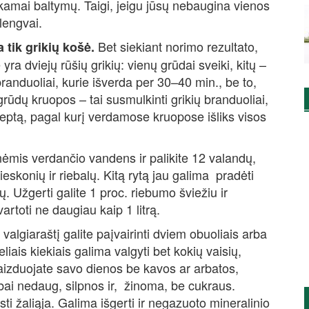
kamai baltymų. Taigi, jeigu jūsų nebaugina vienos
 lengvai.
Bet siekiant norimo rezultato,
tik grikių košė.
ra dviejų rūšių grikių: vienų grūdai sveiki, kitų –
branduoliai, kurie išverda per 30–40 min., be to,
rūdų kruopos – tai susmulkinti grikių branduoliai,
ceptą, pagal kurį verdamose kruopose išliks visos
linėmis verdančio vandens ir palikite 12 valandų,
eskonių ir riebalų. Kitą rytą jau galima pradėti
. Užgerti galite 1 proc. riebumo šviežiu ir
artoti ne daugiau kaip 1 litrą.
valgiaraštį galite paįvairinti dviem obuoliais arba
liais kiekiais galima valgyti bet kokių vaisių,
aizduojate savo dienos be kavos ar arbatos,
 labai nedaug, silpnos ir, žinoma, be cukraus.
ti žaliąja. Galima išgerti ir negazuoto mineralinio