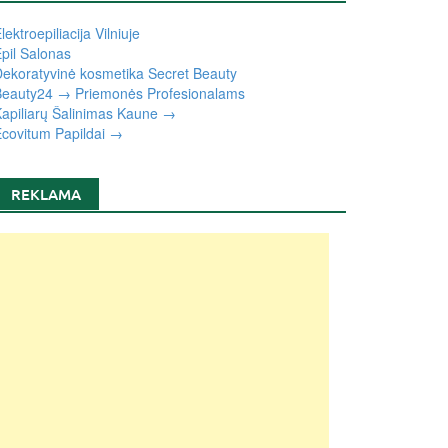
lektroepiliacija Vilniuje
pil Salonas
ekoratyvinė kosmetika Secret Beauty
eauty24 → Priemonės Profesionalams
apiliarų Šalinimas Kaune →
covitum Papildai →
REKLAMA