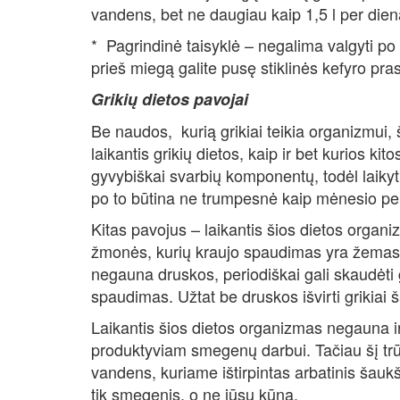
vandens, bet ne daugiau kaip 1,5 l per dien
* Pagrindinė taisyklė – negalima valgyti po 6
prieš miegą galite pusę stiklinės kefyro prask
Grikių dietos pavojai
Be naudos, kurią grikiai teikia organizmui, š
laikantis grikių dietos, kaip ir bet kurios ki
gyvybiškai svarbių komponentų, todėl laikyti
po to būtina ne trumpesnė kaip mėnesio pe
Kitas pavojus – laikantis šios dietos organ
žmonės, kurių kraujo spaudimas yra žemas, 
negauna druskos, periodiškai gali skaudėti g
spaudimas. Užtat be druskos išvirti grikiai 
Laikantis šios dietos organizmas negauna ir 
produktyviam smegenų darbui. Tačiau šį trū
vandens, kuriame ištirpintas arbatinis šauk
tik smegenis, o ne jūsų kūną.