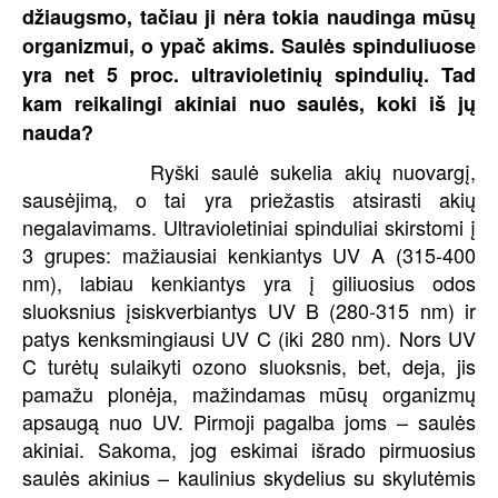
džiaugsmo, tačiau ji nėra tokia naudinga mūsų
organizmui, o ypač akims. Saulės spinduliuose
yra net 5 proc. ultravioletinių spindulių. Tad
kam reikalingi akiniai nuo saulės, koki iš jų
nauda?
Ryški saulė sukelia akių nuovargį,
sausėjimą, o tai yra priežastis atsirasti akių
negalavimams. Ultravioletiniai spinduliai skirstomi į
3 grupes: mažiausiai kenkiantys UV A (315-400
nm), labiau kenkiantys yra į giliuosius odos
sluoksnius įsiskverbiantys UV B (280-315 nm) ir
patys kenksmingiausi UV C (iki 280 nm). Nors UV
C turėtų sulaikyti ozono sluoksnis, bet, deja, jis
pamažu plonėja, mažindamas mūsų organizmų
apsaugą nuo UV. Pirmoji pagalba joms – saulės
akiniai. Sakoma, jog eskimai išrado pirmuosius
saulės akinius – kaulinius skydelius su skylutėmis