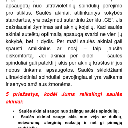
apsaugotų nuo ultravioletinių spindulių perėjimo
pro stiklus. Saulės akiniai, atitinkantys kokybės
standartus, yra pažymėti sutartiniu ženklu „CE“. Jis
dažniausiai žymimas ant akinių kojelių. Kad saulės
akiniai suteiktų optimalią apsaugą svarbi ne vien jų
kokybė, bet ir dydis. Per maži saulės akiniai gali
spausti smilkinius ar nosį – taip jausite
diskomfortą. Jei akiniai per dideli – saulės
spinduliai gali patekti į akis per akinių kraštus ir jos
nebus tinkamai apsaugotos. Saulės skleidžiami
ultravioletiniai spinduliai pavojingiausi yra vaikams
ir senyvo amžiaus žmonėms.
5 priežastys, kodėl Jums reikalingi saulės
akiniai:
Saulės akiniai saugo nuo žalingų saulės spindulių;
Saulės akiniai saugo akis nuo vėjo ar dulkių,
nešvarumų, alerginių reakcijų ir net gi pirmųjų