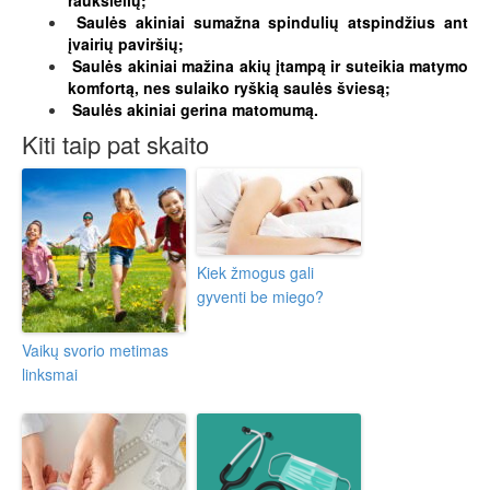
raukšlelių;
Saulės akiniai sumažna spindulių atspindžius ant
įvairių paviršių;
Saulės akiniai mažina akių įtampą ir suteikia matymo
komfortą, nes sulaiko ryškią saulės šviesą;
Saulės akiniai gerina matomumą.
Kiti taip pat skaito
Kiek žmogus gali
gyventi be miego?
Vaikų svorio metimas
linksmai