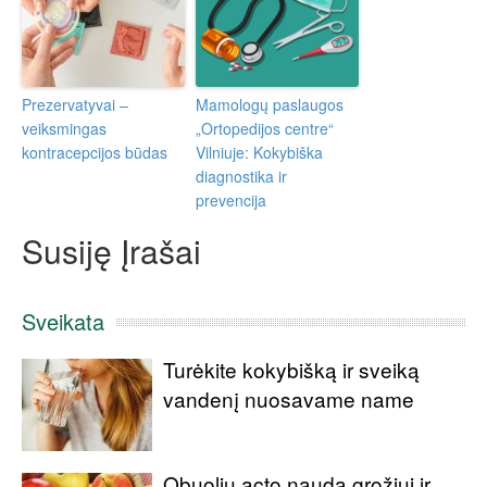
Prezervatyvai –
Mamologų paslaugos
veiksmingas
„Ortopedijos centre“
kontracepcijos būdas
Vilniuje: Kokybiška
diagnostika ir
prevencija
Susiję Įrašai
Sveikata
Turėkite kokybišką ir sveiką
vandenį nuosavame name
Obuolių acto nauda grožiui ir