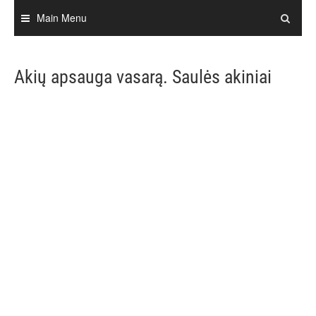
Skip
Main Menu
to
content
Akių apsauga vasarą. Saulės akiniai