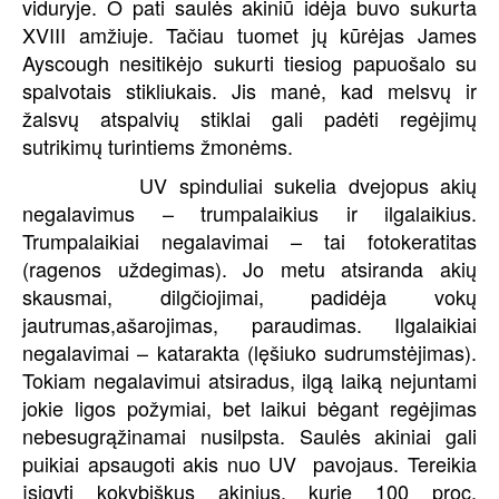
viduryje. O pati saulės akiniū idėja buvo sukurta
XVIII amžiuje. Tačiau tuomet jų kūrėjas James
Ayscough nesitikėjo sukurti tiesiog papuošalo su
spalvotais stikliukais. Jis manė, kad melsvų ir
žalsvų atspalvių stiklai gali padėti regėjimų
sutrikimų turintiems žmonėms.
UV spinduliai sukelia dvejopus akių
negalavimus – trumpalaikius ir ilgalaikius.
Trumpalaikiai negalavimai – tai fotokeratitas
(ragenos uždegimas). Jo metu atsiranda akių
skausmai, dilgčiojimai, padidėja vokų
jautrumas,ašarojimas, paraudimas. Ilgalaikiai
negalavimai – katarakta (lęšiuko sudrumstėjimas).
Tokiam negalavimui atsiradus, ilgą laiką nejuntami
jokie ligos požymiai, bet laikui bėgant regėjimas
nebesugrąžinamai nusilpsta. Saulės akiniai gali
puikiai apsaugoti akis nuo UV pavojaus. Tereikia
įsigyti kokybiškus akinius, kurie 100 proc.