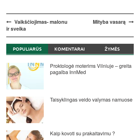
Post
Vaikščiojimas- malonu
Mityba vasarą
ir sveika
navigation
POPULIARŪS
KOMENTARAI
ŽYMĖS
Proktologė moterims Vilniuje – greita
pagalba InnMed
Taisyklingas veido valymas namuose
Kaip kovoti su prakaitavimu ?