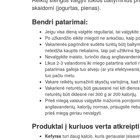
skaidomi (jogurtas, pienas).
Bendri patarimai:
Jeigu visa dieną valgėte reguliariai, tai valgykite
Po užkandžio eikite miegoti ne anksčiau, kaip p
Vakarienės pagrindinė sudėtis turėtų būtį baltym
neleidžia kauptis riebalams, taip pat užtikrina i
Nevalgykite maisto, turinčio daug angliavandenių, 
Likus 2-3 valandoms iki miego patartina vartoti 
patarimas galioja tuo atveju (ar yra efektyvesnis
tuo pačiu metu.
Vakare reikėtų sumažinti skysčių vartojimą, kad 
Vakarienė neturėtų būti gausesnė nei kiti dienos 
neturėtų būti didesnė nei 300 g ar 200 kalorijų.
Prieš miegą vaisius valgykite mažomis porcijomis
angliavandenių, kalorijų normas, priaugsite riebal
prieš miegą geriau nevalgyti.
Produktai į kuriuos verta atkreipt
Kefyras
turi daug kalcio, kuris geriausiai įsisa