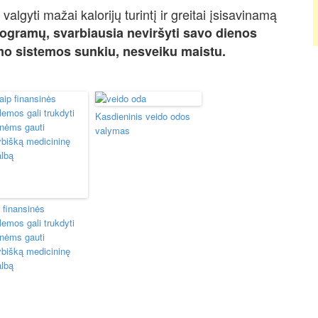
valgyti mažai kalorijų turintį ir greitai įsisavinamą
logramų, svarbiausia neviršyti savo dienos
imo sistemos sunkiu, nesveiku maistu.
Kasdieninis veido odos
valymas
 finansinės
lemos gali trukdyti
nėms gauti
bišką medicininę
lbą