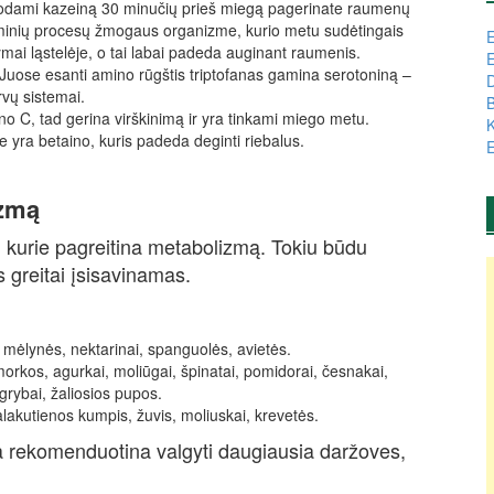
odami kazeiną 30 minučių prieš miegą pagerinate raumenų
eminių procesų žmogaus organizme, kurio metu sudėtingais
E
ai ląstelėje, o tai labai padeda auginant raumenis.
E
 Juose esanti amino rūgštis triptofanas gamina serotoniną –
D
vų sistemai.
B
ino C, tad gerina virškinimą ir yra tinkami miego metu.
K
se yra betaino, kuris padeda deginti riebalus.
E
izmą
s, kurie pagreitina metabolizmą. Tokiu būdu
 greitai įsisavinamas.
s, mėlynės, nektarinai, spanguolės, avietės.
 morkos, agurkai, moliūgai, špinatai, pomidorai, česnakai,
 grybai, žaliosios pupos.
alakutienos kumpis, žuvis, moliuskai, krevetės.
ga rekomenduotina valgyti daugiausia daržoves,