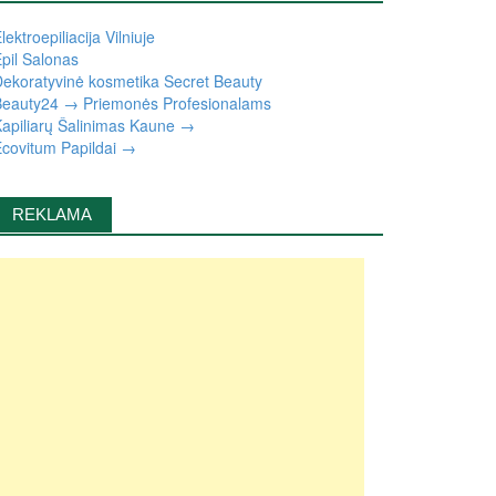
lektroepiliacija Vilniuje
pil Salonas
ekoratyvinė kosmetika Secret Beauty
eauty24 → Priemonės Profesionalams
apiliarų Šalinimas Kaune →
covitum Papildai →
REKLAMA