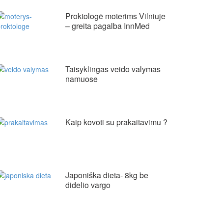
Proktologė moterims Vilniuje
– greita pagalba InnMed
Taisyklingas veido valymas
namuose
Kaip kovoti su prakaitavimu ?
Japoniška dieta- 8kg be
didelio vargo