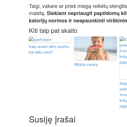
Taigi, vakare ar prieš miegą reikėtų stengtis 
maistą.
Siekiant nepriaugti papildomų ki
kalorijų normos ir neapsunkinti virškin
Kiti taip pat skaito
Kaip atrasti laiko sportui,
kai laiko nėra?
Mityba vasarą
Kaip
prob
žmo
koky
paga
Susiję Įrašai