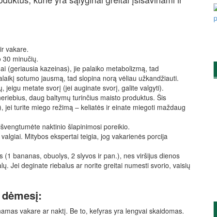
 ir vakare.
o 30 minučių.
ai (geriausia kazeinas), jie palaiko metabolizmą, tad
lgalaikį sotumo jausmą, tad slopina norą vėliau užkandžiauti.
jeigu metate svorį (jei auginate svorį, galite valgyti).
neriebius, daug baltymų turinčius maisto produktus. Šis
), jei turite miego režimą – keliatės ir einate miegoti maždaug
išvengtumėte naktinio šlapinimosi poreikio.
valgiai. Mitybos ekspertai teigia, jog vakarienės porcija
 (1 bananas, obuolys, 2 slyvos ir pan.), nes viršijus dienos
ų. Jei deginate riebalus ar norite greitai numesti svorio, vaisių
i dėmesį:
vinamas vakare ar naktį. Be to, kefyras yra lengvai skaidomas.