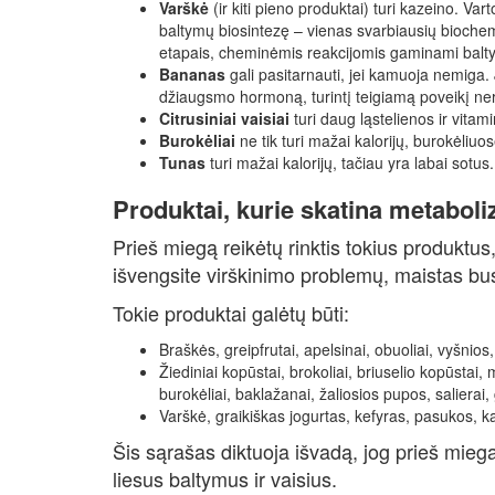
Varškė
(ir kiti pieno produktai) turi kazeino.
Vart
baltymų biosintezę – vienas svarbiausių bioch
etapais, cheminėmis reakcijomis gaminami baltym
Bananas
gali pasitarnauti, jei kamuoja nemiga.
džiaugsmo hormoną, turintį teigiamą poveikį ner
Citrusiniai vaisiai
turi daug ląstelienos ir vitam
Burokėliai
ne tik turi mažai kalorijų, burokėliuo
Tunas
turi mažai kalorijų, tačiau yra labai sotus.
Produktai, kurie skatina metabol
Prieš miegą reikėtų rinktis tokius produktu
išvengsite virškinimo problemų, maistas bus
Tokie produktai galėtų būti:
Braškės, greipfrutai, apelsinai, obuoliai, vyšnio
Žiediniai kopūstai, brokoliai, briuselio kopūstai,
burokėliai, baklažanai, žaliosios pupos, salierai,
Varškė, graikiškas jogurtas, kefyras, pasukos, k
Šis sąrašas diktuoja išvadą, jog prieš mie
liesus baltymus ir vaisius.