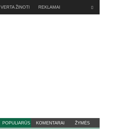
VERTA ŽINOTI
REKLAMAI
POPULIARŪS
KOMENTARAI
ŽYMĖS