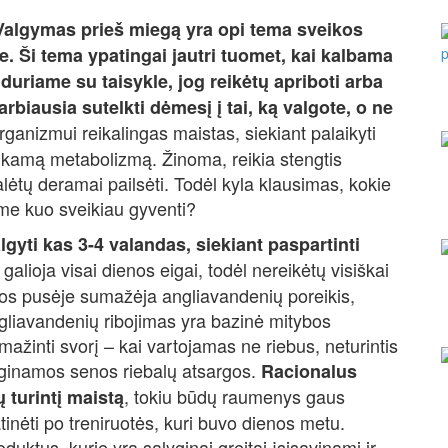
Valgymas prieš miegą yra opi tema sveikos
. Ši tema ypatingai jautri tuomet, kai kalbama
duriame su taisykle, jog reikėtų apriboti arba
rbiausia sutelkti dėmesį į tai, ką valgote, o ne
rganizmui reikalingas maistas, siekiant palaikyti
tinkamą metabolizmą. Žinoma, reikia stengtis
lėtų deramai pailsėti. Todėl kyla klausimas, kokie
me kuo sveikiau gyventi?
ti kas 3-4 valandas, siekiant paspartinti
 galioja visai dienos eigai, todėl nereikėtų visiškai
enos pusėje sumažėja angliavandenių poreikis,
gliavandenių ribojimas yra bazinė mitybos
umažinti svorį – kai vartojamas ne riebus, neturintis
eginamos senos riebalų atsargos.
Racionalus
, tokiu būdų raumenys gaus
 turintį maistą
tinėti po treniruotės, kuri buvo dienos metu.
duktus, kurie yra sąlyginai greitai įsisavinami ir