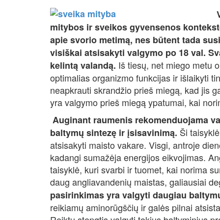
mitybos ir sveikos gyvensenos kontekste
apie svorio metimą, nes būtent tada susi
visiškai atsisakyti valgymo po 18 val. Sva
Iš tiesų, net miego metu o
kelintą valandą.
optimalias organizmo funkcijas ir išlaikyti 
neapkrauti skrandžio prieš miegą, kad jis ga
yra valgymo prieš miegą ypatumai, kai nori
Auginant raumenis rekomenduojama valgy
Ši taisyklė
baltymų sintezę ir įsisavinimą.
atsisakyti maisto vakare. Visgi, antroje di
kadangi sumažėja energijos eikvojimas. An
taisyklė, kuri svarbi ir tuomet, kai norima s
daug angliavandenių maistas, galiausiai d
pasirinkimas yra valgyti daugiau baltymų
reikiamų aminorūgščių ir galės pilnai atsista
Reiktų stengtis valgyti tokius baltyminius pro