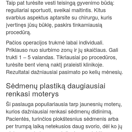
Taip pat turėsite vesti teisingą gyvenimo būdą:
reguliariai sportuoti, sveikai maitintis. Kitus
svarbius aspektus aptarsite su chirurgu, kuris
įvertinęs jūsų būklę, paskirs tinkamiausią
procedūrą.
Pačios operacijos trukmė labai individuali.
Priklauso nuo siurbimo zonų ir jų skaičiaus. Gali
trukti 1 – 5 valandas. Tikriausiai po procedūros,
turėsite bent vieną naktį praleisti klinikoje.
Rezultatai dažniausiai pasimato po kelių mėnesių.
Sėdmenų plastiką daugiausiai
renkasi moterys
Ši paslauga populiariausia tarp jaunesnių moterų,
kurios dažniausiai renkasi sėdmenų didinimą.
Pacientės, turinčios plokštesnius sėdmenis arba
per trumpą laiką netekusios daug svorio, dėl ko jų