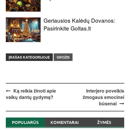
Geriausios Kalėdų Dovanos:
Pasirinkite Goltas.lt
ĮRAŠAS KATEGORIJOJE
GROŽIS
Post
Ką reikia žinoti apie
Interjero poveikis
vaikų dantų gydymą?
žmogaus emocinei
navigation
būsenai
POPULIARŪS
KOMENTARAI
ŽYMĖS