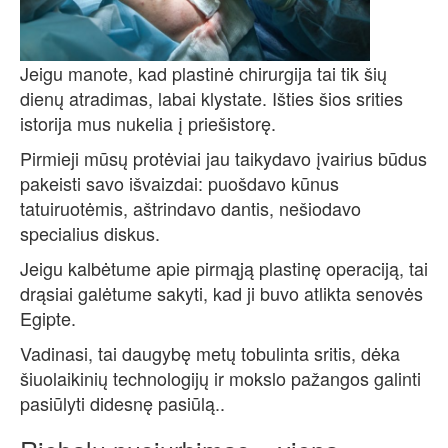
Jeigu manote, kad plastinė chirurgija tai tik šių
dienų atradimas, labai klystate. Išties šios srities
istorija mus nukelia į priešistorę.
Pirmieji mūsų protėviai jau taikydavo įvairius būdus
pakeisti savo išvaizdai: puošdavo kūnus
tatuiruotėmis, aštrindavo dantis, nešiodavo
specialius diskus.
Jeigu kalbėtume apie pirmąją plastinę operaciją, tai
drąsiai galėtume sakyti, kad ji buvo atlikta senovės
Egipte.
Vadinasi, tai daugybę metų tobulinta sritis, dėka
šiuolaikinių technologijų ir mokslo pažangos galinti
pasiūlyti didesnę pasiūlą..