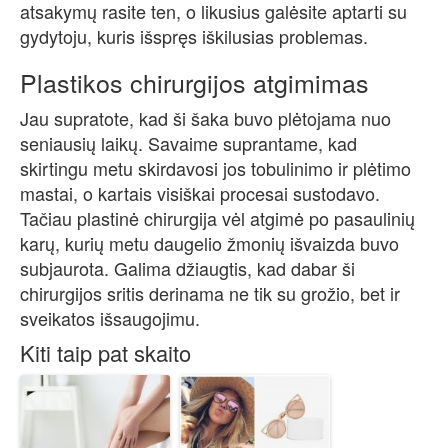
atsakymų rasite ten, o likusius galėsite aptarti su
gydytoju, kuris išspręs iškilusias problemas.
Plastikos chirurgijos atgimimas
Jau supratote, kad ši šaka buvo plėtojama nuo
seniausių laikų. Savaime suprantame, kad
skirtingu metu skirdavosi jos tobulinimo ir plėtimo
mastai, o kartais visiškai procesai sustodavo.
Tačiau plastinė chirurgija vėl atgimė po pasaulinių
karų, kurių metu daugelio žmonių išvaizda buvo
subjaurota. Galima džiaugtis, kad dabar ši
chirurgijos sritis derinama ne tik su grožio, bet ir
sveikatos išsaugojimu.
Kiti taip pat skaito