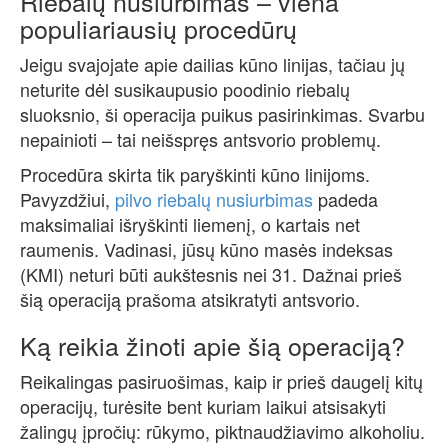
Riebalų nusiurbimas – viena
populiariausių procedūrų
Jeigu svajojate apie dailias kūno linijas, tačiau jų
neturite dėl susikaupusio poodinio riebalų
sluoksnio, ši operacija puikus pasirinkimas. Svarbu
nepainioti – tai neišspręs antsvorio problemų.
Procedūra skirta tik paryškinti kūno linijoms.
Pavyzdžiui,
pilvo riebalų nusiurbimas
padeda
maksimaliai išryškinti liemenį, o kartais net
raumenis. Vadinasi, jūsų kūno masės indeksas
(KMI) neturi būti aukštesnis nei 31. Dažnai prieš
šią operaciją prašoma atsikratyti antsvorio.
Ką reikia žinoti apie šią operaciją?
Reikalingas pasiruošimas, kaip ir prieš daugelį kitų
operacijų, turėsite bent kuriam laikui atsisakyti
žalingų įpročių: rūkymo, piktnaudžiavimo alkoholiu.