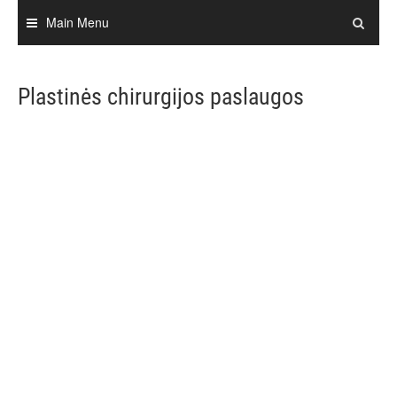
Skip
Main Menu
to
content
Plastinės chirurgijos paslaugos