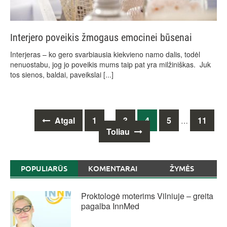
Interjero poveikis žmogaus emocinei būsenai
Interjeras – ko gero svarbiausia kiekvieno namo dalis, todėl
nenuostabu, jog jo poveikis mums taip pat yra milžiniškas. Juk
tos sienos, baldai, paveikslai
[...]
Posts
Atgal
1
3
4
5
11
…
…
navigation
Toliau
POPULIARŪS
KOMENTARAI
ŽYMĖS
Proktologė moterims Vilniuje – greita
pagalba InnMed